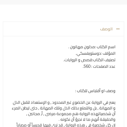
الوصف
اسم الكتاب
:
مذلون مهانون .
المؤلف :دوستويفسكي.
تصنيف الكتاب:قصص و الروايات.
عدد الصفحات : 560.
وصف او أقتباس للكتاب :
يعبر في الرواية عن الخضوع غير المحدود , و الإستعداد لتقبل الذل
و المهانة , بل والتمتع بذلك الذل وتلك المهانة , حتى ليظن المرء
أن شخصياتهذه الرواية هم مجموعة مرضى , أ, مجانين ,
والحقيقة أنهم ما لا نجرؤ أن نكونه .
إن كل شخصية في هذه الرواية , قد نرى فيها قديساً أو مصاباً