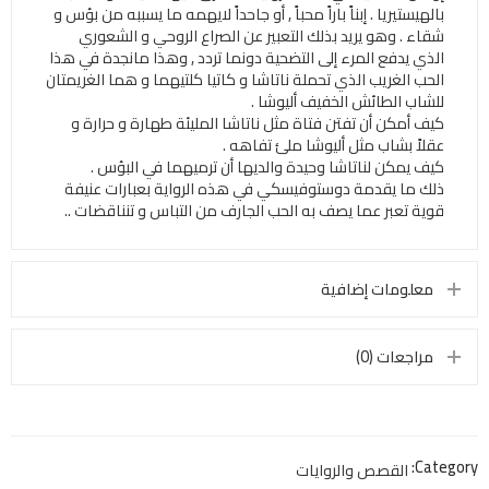
بالهيستيريا . إبناً باراً محباً , أو جاحداً لايهمه ما يسببه من بؤس و
شقاء . وهو يريد بذلك التعبير عن الصراع الروحي و الشعوري
الذي يدفع المرء إلى التضحية دونما تردد , وهذا مانجدة في هذا
الحب الغريب الذي تحملة ناتاشا و كاتيا كلتيهما و هما الغريمتان
للشاب الطائش الخفيف أليوشا .
كيف أمكن أن تفتن فتاة مثل ناتاشا المليئة طهارة و حرارة و
عقلاً بشاب مثل أليوشا ملئ تفاهه .
كيف يمكن لناتاشا وحيدة والديها أن ترميهما في البؤس .
ذلك ما يقدمة دوستوفيسكي في هذه الرواية بعبارات عنيفة
قوية تعبر عما يصف به الحب الجارف من التباس و تنناقضات ..
معلومات إضافية
مراجعات (0)
Category:
القصص والروايات