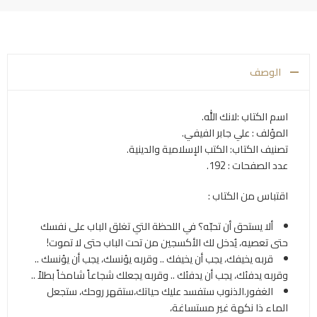
الوصف
اسم الكتاب :لانك الله.
المؤلف : علي جابر الفيفي.
تصنيف الكتاب: الكتب الإسلامية والدينية.
عدد الصفحات : 192.
اقتباس من الكتاب :
ألا يستحق أن تحبّه؟ في اللحظة التي تغلق الباب على نفسك
حتى تعصيه، يُدخل لك الأكسجين من تحت الباب حتى لا تموت!
قربه يخيفك، يجب أن يخيفك .. وقربه يؤنسك، يجب أن يؤنسك ..
وقربه يدفئك، يجب أن يدفئك .. وقربه يجعلك شجاعاً شامخاً بطلاً ..
الغفور.الذنوب ستفسد عليك حياتك،ستقهر روحك، ستجعل
الماء ذا نكهة غير مستساغة،