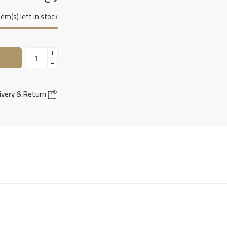
tem(s) left in stock.
+
−
Delivery & Return