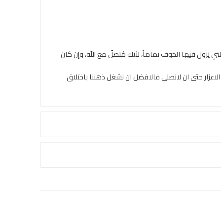
يَزول فيها الخوف تماماً، لأنك مُتصلٌ مع اللّه، وإن كان
الاعزار حتى ان لانصلي فالافضل ان نشغل ذهننا باختلاق