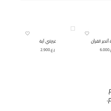
أتدبر القرآن
غيرتني آية
.
6.000
ر.ع.
2.900
.