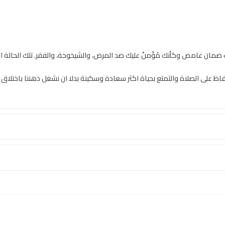
 ضمان غامض وكأنك مُؤَمنٌ عليك ضد المرض، والشيخوخة، والفقر. تلك الحالة التي 
اظ على الصلاة والتمتع بحياة اكثر سعادة وسكينة بدلا ان نشغل ذهننا باختلاق 