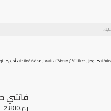
تصنيفات
وصل حديثا
الأكثر مبيعا
كتب باسعار مخفضة
منتجات أخرى
تو
فاتتني ص
ر.ع.
2.800