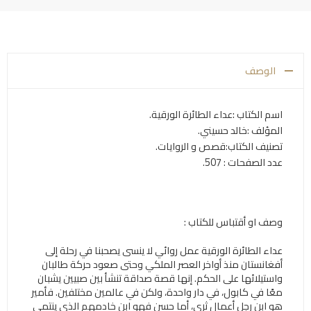
الوصف
اسم الكتاب
:
عداء الطائرة الورقية.
المؤلف :خالد حسيني.
تصنيف الكتاب:قصص و الروايات.
عدد الصفحات : 507.
وصف او أقتباس للكتاب :
عداء الطائرة الورقية عمل روائي لا ينسى يصحبنا في رحلة إلى
أفغانستان منذ أواخر العصر الملكي وحتى صعود حركة طالبان
واستيلائها على الحكم. إنها قصة صداقة تنشأ بين صبيين يشبان
معًا في كابول، في دار واحدة، ولكن في عالمين مختلفين. فأمير
هو ابن رجل أعمال ثري، أما حسن فهو ابن خادمهم الذي ينتمي