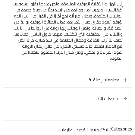
إلى الهزاره، الأقلية العرقية المنبوذة. ولكن عندما يغزو السوفييت
أفغانستان، ويهرب أمير ووالده من البلاد بحثًا عن حياة جديدة في
الولايات المتحدة، ويظن أمير أنه نجح أخيرًا في الفرار من السر الذي
يؤرقه، تعود ذكرى حسن لتطارده. عداء الطائرة الورقية رواية عن
الصداقة، والخيانة، وثمن الوفاء. إنها رواية عن الروابط بين الآباء
والأبناء، عن الحقيقية التي تتكشف مهما حاول الناس إخفاءها،
تصف لنا ثراء الثقافة وجمال الطبيعة في بلاد صارت خرابًا. لكن
مع الدمار، يمنحنا خالد حسيني الأمل، من خلال إيمان الرواية
بقوة القراءة والحكي، ومن خلال الدرب المفتوح للتكفير عن
الذنوب.
معلومات إضافية
مراجعات (0)
,
Categories:
الاكثر مبيعا
القصص والروايات