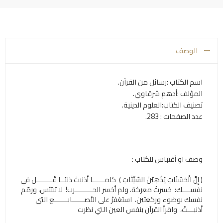
الوصف
اسم الكتاب
:
رسائل من القرآن.
المؤلف :أدهم شرقاوي.
تصنيف الكتاب:العلوم الدينية.
عدد الصفحات : 283.
وصف او أقتباس للكتاب :
﴿ إِنَّ الْحَسَنَاتِ يُذْهِبْنَ السَّيِّئَاتِ ﴾ ‫ ‏كلمــــــا أذنبتَ ذنبًــا قُــــــــل في
نفســــك: ‫ ‏خسرتُ معركة، ولم أخسر الحـــــــــرب! ‫ ‏لا تبتئس، ورمّم
نفسك بوضوء وركعتين، ‫ ‏استغفرْ على الأصــــــابـــــــع التي
أذنبـــتْ، ‫ ‏واقرأ القرآن بنفس العين التي نظرت