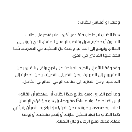
وصف او أقتباس للكتاب :
هذا الكتاب لا يخاطب فئة دون أخرى، ولا يقتصر على طلاب
القانون أو محترفيه، بل يخاطب الإنسان المفكر، الذي يتوق إلى
النظام، ويهفو إلى العدالةِ، ويبحث عن السكينة في المعرفة، كما
يبحث عنها القاضي في الحق.
وقد وفقنا الله إلى تنظيم المباحث على تدرجٍ يرتقي بالقارئ من
المفهوم إلى المهارة، ومن النظر إلى التطبيق، ومن المحلية إلى
العالمية، ومن النظرية إلى صناعة الوعي القانوني الكامل.
وما أجدر القارئ وهو يطالع هذا الكتاب أن يستحضر أن القانون
ليس نصًّا جامدًا ولا مسلكًا مفروضًا، بل هو فنُّ فَهْمِ الإنسان
لذاته، ومجتمعه، وموقعه من الحق! فإذا بلغ به الأمر أن يقرأ في
هذا الكتاب ما يعيد تشكيل نظرته، أو يُنضج منطقه، أو يوقظ
عقله، فذلك مبلغ الرجاء وعين الأمنية.