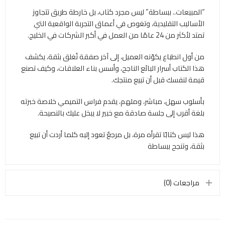
“المبيعات.. ببساطة” ليس مجرد كتاب، بل خارطة طريق تتجاوز
الأساليب التقليدية، وتغوص في أعماق التجربة الواقعية التي
تمتد لأكثر من 24 عامًا من العمل في أكبر الشركات في الخليج.
من أول انطباع يكوّنه العميل، إلى آخر صفقة تُغلق بثقة، يكشف
هذا الكتاب أسرار البائع الناجح، وأسس بناء العلاقات، وكيف تصنع
قيمة لنفسك قبل أن تبيع منتجك.
بأسلوب سهل، مباشر، وملهم، يقدم فراس التميمي خلاصة خبرته
بلغة أقرب إلى جلسة صادقة مع خبير لا يبخل عليك بالنصيحة.
هذا ليس كتابًا تقرأه مرة، بل مرجعٌ تعود إليه كلما أردت أن تبيع
بثقة، وتنجح ببساطة
مراجعات (0)