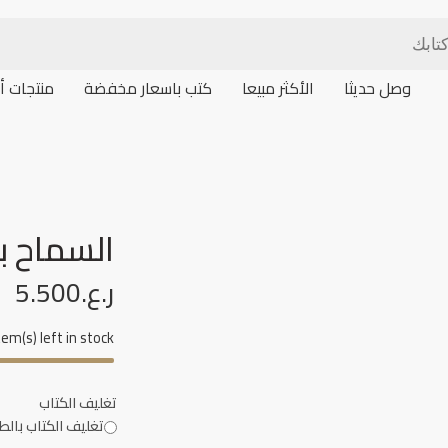
وصل حديثا
الأكثر مبيعا
كتب باسعار مخفضة
منتجات أ
السماح با
ر.ع.
5.500
tem(s) left in stock.
تغليف الكتاب
تغليف الكتاب بالط