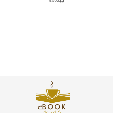
ر.ع.
9.500