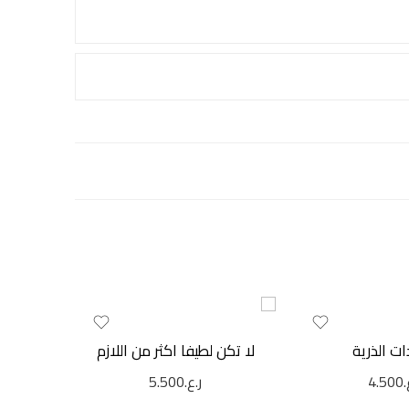
ات الذرية
لا تكن لطيفا اكثر من اللازم
إع
.
4.500
ر.ع.
5.500