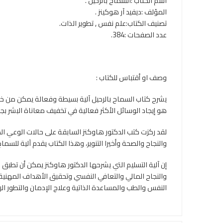
اسم الكتاب :السماح بالرحيل .
المؤلف :ديفيد آر هوكينز .
تصنيف الكتاب:علم نفس , تطوير الذات.
عدد الصفحات :384.
وصف او أقتباس للكتاب :
يشرح كتاب السماح بالرحيل آلية بسيطة وفعالة يمكن من خل
هو إيجاد الوسائل الأكثر فعالية في تخفيف معاناة البشر بج
لقد ركزت كتب الدكتور هاوكنز السابقة على حالات الوعي الم
والنجاح والصحة وأخيرا التنوير، وهذا الكتاب يقدم آلية للسما
إن آلية التسليم التي يشرحها الدكتور هاوكنز يمكن أن تطبق 
والنجاح المالي والتعافي النفسي وتحقيق الأهداف المهنية،
النفس والطب والمساعدة الذاتية وعلاج الإدمان والتطور الر