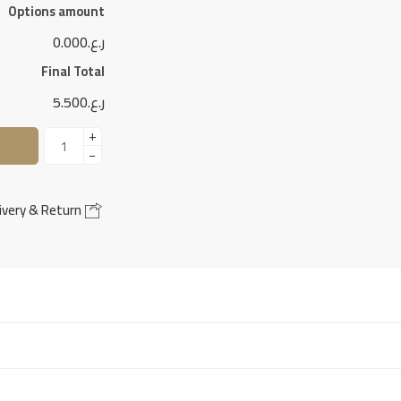
Options amount
ر.ع.0.000
Final Total
ر.ع.5.500
+
−
Delivery & Return